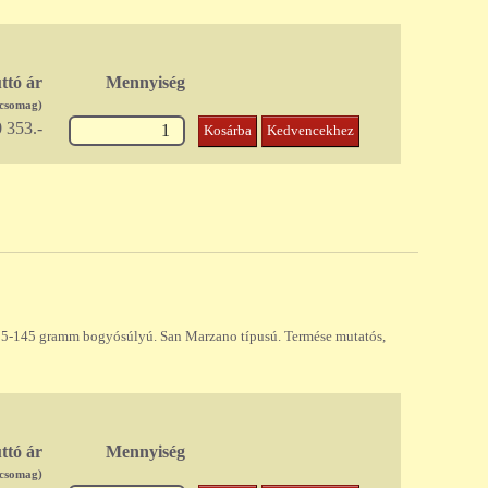
ttó ár
Mennyiség
/csomag)
 353.-
Kosárba
Kedvencekhez
135-145 gramm bogyósúlyú. San Marzano típusú. Termése mutatós,
ttó ár
Mennyiség
/csomag)