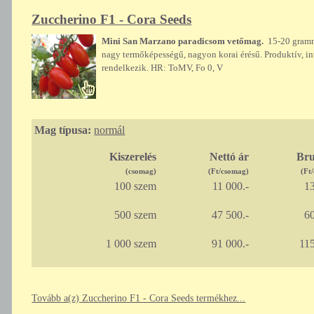
Zuccherino F1 - Cora Seeds
Mini San Marzano paradicsom vetőmag.
15-20 grammo
nagy termőképességű, nagyon korai érésű. Produktív, 
rendelkezik. HR: ToMV, Fo 0, V
Mag típusa:
normál
Kiszerelés
Nettó ár
Bru
(csomag)
(Ft/csomag)
(Ft
100 szem
11 000.-
13
500 szem
47 500.-
60
1 000 szem
91 000.-
115
Tovább a(z) Zuccherino F1 - Cora Seeds termékhez...