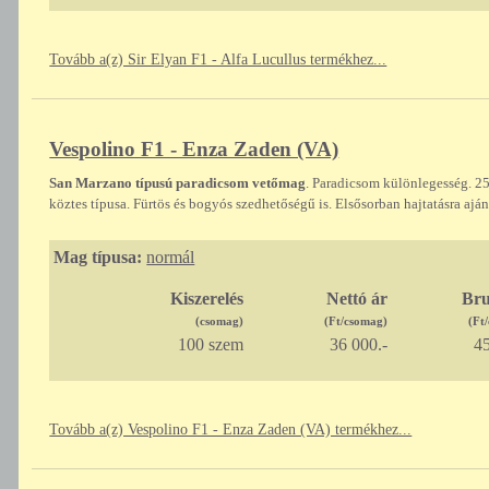
Tovább a(z) Sir Elyan F1 - Alfa Lucullus termékhez...
Vespolino F1 - Enza Zaden (VA)
San Marzano típusú paradicsom vetőmag
. Paradicsom különlegesség. 2
köztes típusa. Fürtös és bogyós szedhetőségű is. Elsősorban hajtatásra aján
Mag típusa:
normál
Kiszerelés
Nettó ár
Bru
(csomag)
(Ft/csomag)
(Ft
100 szem
36 000.-
45
Tovább a(z) Vespolino F1 - Enza Zaden (VA) termékhez...