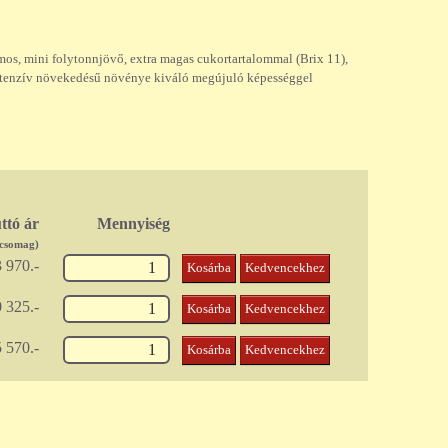
s, mini folytonnjövő, extra magas cukortartalommal (Brix 11),
intenzív növekedésű növénye kiváló megújuló képességgel
ttó ár
Mennyiség
/csomag)
 970.-
Kosárba
Kedvencekhez
 325.-
Kosárba
Kedvencekhez
 570.-
Kosárba
Kedvencekhez