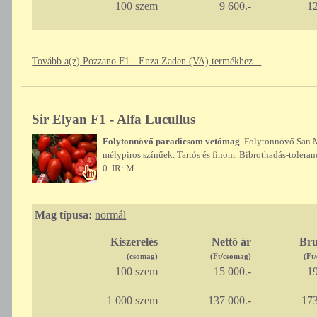
100 szem
9 600.-
12
Tovább a(z) Pozzano F1 - Enza Zaden (VA) termékhez...
Sir Elyan F1 - Alfa Lucullus
Folytonnövő paradicsom vetőmag
. Folytonnövő San M
mélypiros színűek. Tartós és finom. Bibrothadás-toleran
0. IR: M.
Mag típusa:
normál
Kiszerelés
Nettó ár
Bru
(csomag)
(Ft/csomag)
(Ft
100 szem
15 000.-
19
1 000 szem
137 000.-
173