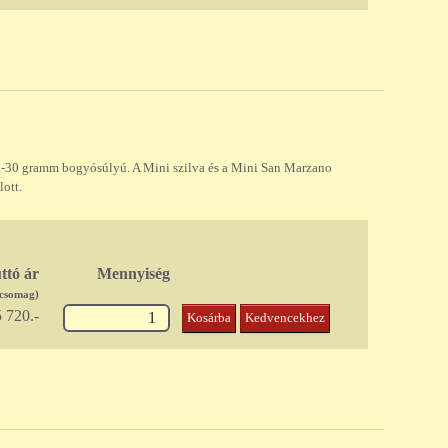
5-30 gramm bogyósúlyú. A Mini szilva és a Mini San Marzano
lott.
ttó ár
Mennyiség
/csomag)
 720.-
Kosárba
Kedvencekhez