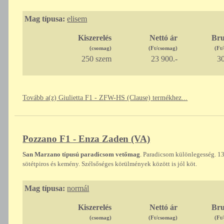
Mag típusa:
elisem
Kiszerelés
Nettó ár
Bru
(csomag)
(Ft/csomag)
(Ft
250 szem
23 900.-
30
Tovább a(z) Giulietta F1 - ZFW-HS (Clause) termékhez...
Pozzano F1 - Enza Zaden (VA)
San Marzano típusú paradicsom vetőmag
. Paradicsom különlegesség. 
sötétpiros és kemény. Szélsőséges körülmények között is jól köt.
Mag típusa:
normál
Kiszerelés
Nettó ár
Bru
(csomag)
(Ft/csomag)
(Ft