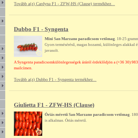
Tovább a(z) Cardyna F1 - ZFW-HS (Clause) termékhez...
Dubbo F1 - Syngenta
Mini San Marzano paradicsom vetőmag
. 18-25 gramm
Gyors termésérésű, magas hozamú, különleges alakkal és 
javasolt.
A Syngenta paradicsomkülönlegességek áráról érdeklődjön a (+36 30) 9
mailcímen.
Tovább a(z) Dubbo F1 - Syngenta termékhez...
Giulietta F1 - ZFW-HS (Clause)
Óriás méretű San Marzano paradicsom vetőmag
. 18
is alkalmas. Óriás méretű.