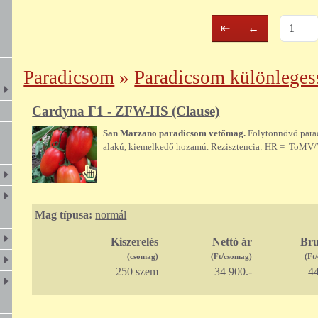
Első
Előző
⇤
←
oldal
oldal
Paradicsom
»
Paradicsom különleges
Cardyna F1 - ZFW-HS (Clause)
San Marzano paradicsom vetőmag.
Folytonnövő para
alakú, kiemelkedő hozamú. Rezisztencia: HR = ToMV/V
Mag típusa:
normál
Kiszerelés
Nettó ár
Bru
(csomag)
(Ft/csomag)
(Ft
250 szem
34 900.-
44