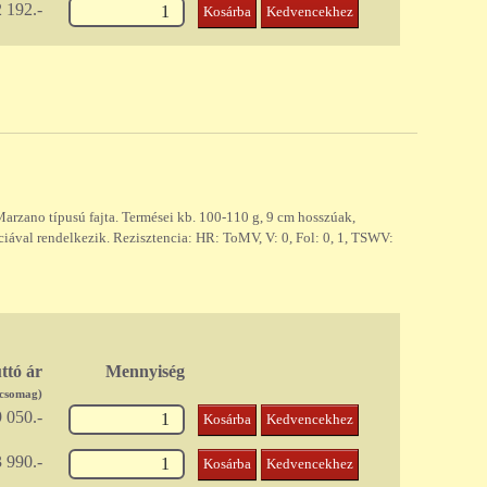
 192.-
Kosárba
Kedvencekhez
arzano típusú fajta. Termései kb. 100-110 g, 9 cm hosszúak,
ciával rendelkezik. Rezisztencia: HR: ToMV, V: 0, Fol: 0, 1, TSWV:
ttó ár
Mennyiség
/csomag)
 050.-
Kosárba
Kedvencekhez
 990.-
Kosárba
Kedvencekhez