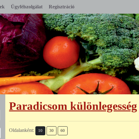
ek
Ügyfélszolgálat
Regisztráció
Paradicsom különlegesség
Oldalanként:
10
30
60