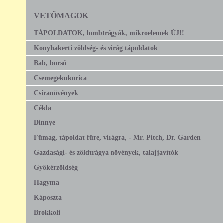
VETŐMAGOK
TÁPOLDATOK, lombtrágyák, mikroelemek ÚJ!!
Konyhakerti zöldség- és virág tápoldatok
Bab, borsó
Csemegekukorica
Csíranövények
Cékla
Dinnye
Fűmag, tápoldat fűre, virágra, - Mr. Pitch, Dr. Garden
Gazdasági- és zöldtrágya növények, talajjavítók
Gyökérzöldség
Hagyma
Káposzta
Brokkoli