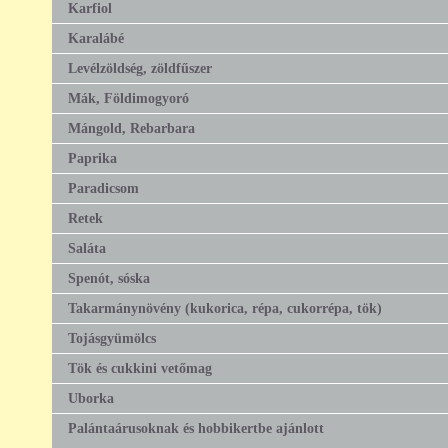
Karfiol
Karalábé
Levélzöldség, zöldfűszer
Mák, Földimogyoró
Mángold, Rebarbara
Paprika
Paradicsom
Retek
Saláta
Spenót, sóska
Takarmánynövény (kukorica, répa, cukorrépa, tök)
Tojásgyümölcs
Tök és cukkini vetőmag
Uborka
Palántaárusoknak és hobbikertbe ajánlott