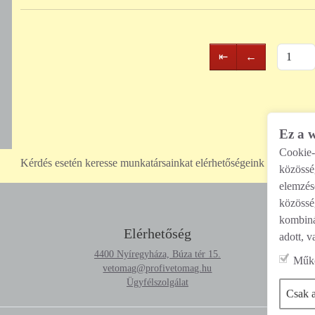
Első
Előző
⇤
←
oldal
oldal
Ez a 
Cookie-
Kérdés esetén keresse munkatársainkat elérhetőségeink bármelyik
közössé
elemzés
közösség
kombiná
Elérhetőség
adott, v
4400 Nyíregyháza, Búza tér 15.
Műkö
vetomag@profivetomag.hu
Ügyfélszolgálat