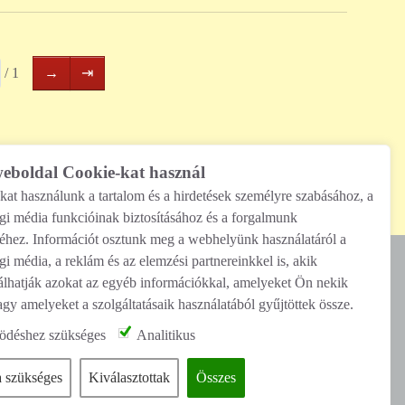
Következő
Utolsó
/ 1
→
⇥
oldal
oldal
weboldal Cookie-kat használ
kat használunk a tartalom és a hirdetések személyre szabásához, a
én!
Ügyfélszolgálat
gi média funkcióinak biztosításához és a forgalmunk
éhez. Információt osztunk meg a webhelyünk használatáról a
i média, a reklám és az elemzési partnereinkkel is, akik
lhatják azokat az egyéb információkkal, amelyeket Ön nekik
Kövessen minket
agy amelyeket a szolgáltatásaik használatából gyűjtöttek össze.
déshez szükséges
Analitikus