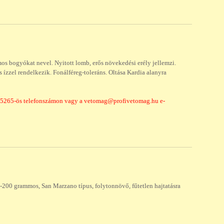
os bogyókat nevel. Nyitott lomb, erős növekedési erély jellemzi.
ízzel rendelkezik. Fonálféreg-toleráns. Oltása Kardia alanyra
835265-ös telefonszámon vagy a vetomag@profivetomag.hu e-
0-200 grammos, San Marzano típus, folytonnövő, fűtetlen hajtatásra