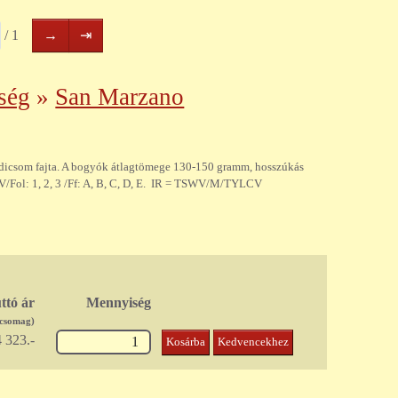
Következő
Utolsó
/ 1
→
⇥
oldal
oldal
ség
»
San Marzano
dicsom fajta. A bogyók átlagtömege 130-150 gramm, hosszúkás
/Fol: 1, 2, 3 /Ff: A, B, C, D, E. IR = TSWV/M/TYLCV
ttó ár
Mennyiség
/csomag)
 323.-
Kosárba
Kedvencekhez