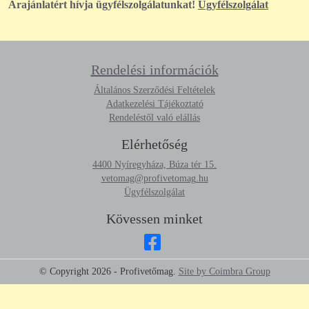
Árajánlatért hívja ügyfélszolgálatunkat!
Ügyfélszolgálat
Rendelési információk
Általános Szerződési Feltételek
Adatkezelési Tájékoztató
Rendeléstől való elállás
Elérhetőség
4400 Nyíregyháza, Búza tér 15.
vetomag@profivetomag.hu
Ügyfélszolgálat
Kövessen minket
© Copyright
2026
- Profivetőmag.
Site by Coimbra Group