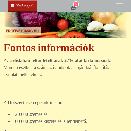
0
Vetőmagok
Fontos információk
Az
árlistában feltüntetett árak 27% áfát tartalmaznak.
Minden esetben a számlázási adatok alapján kiállított áfás
számlát mellékelünk.
A
Desszert
csemegekukoricából
20 000 szemes és
100 000 szemes kiszerelés is rendelhető.