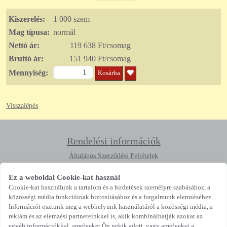
Kiszerelés:
1 000 szem
Mag típusa:
normál
Nettó ár:
119 638 Ft/csomag
Bruttó ár:
151 940 Ft/csomag
Mennyiség:
Kosárba
Visszalépés
Rendelési információk
Általános Szerződési Feltételek
Adatkezelési Tájékoztató
Rendeléstől való elállás
Ez a weboldal Cookie-kat használ
Cookie-kat használunk a tartalom és a hirdetések személyre szabásához, a
Elérhetőség
közösségi média funkcióinak biztosításához és a forgalmunk elemzéséhez.
Információt osztunk meg a webhelyünk használatáról a közösségi média, a
4400 Nyíregyháza, Búza tér 15.
reklám és az elemzési partnereinkkel is, akik kombinálhatják azokat az
vetomag@profivetomag.hu
egyéb információkkal, amelyeket Ön nekik adott, vagy amelyeket a