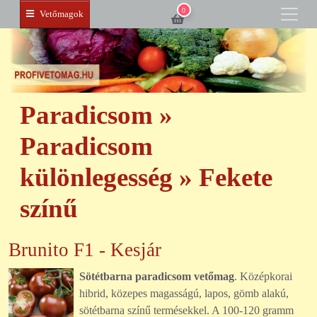
0
Vetőmagok
Paradicsom »
Paradicsom
különlegesség » Fekete
színű
Brunito F1 - Kesjár
Sötétbarna paradicsom vetőmag
. Középkorai
hibrid, közepes magasságú, lapos, gömb alakú,
sötétbarna színű termésekkel. A 100-120 gramm