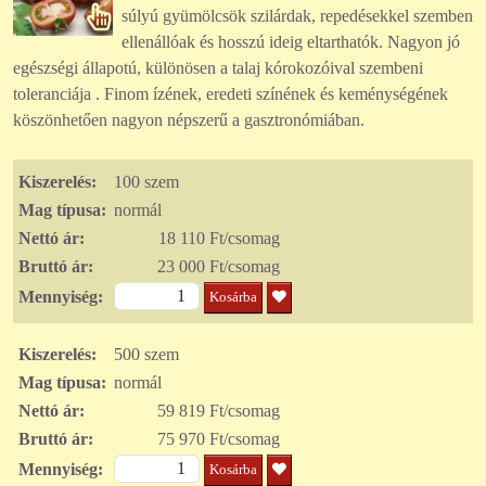
súlyú gyümölcsök szilárdak, repedésekkel szemben
ellenállóak és hosszú ideig eltarthatók. Nagyon jó
egészségi állapotú, különösen a talaj kórokozóival szembeni
toleranciája . Finom ízének, eredeti színének és keménységének
köszönhetően nagyon népszerű a gasztronómiában.
Kiszerelés:
100 szem
Mag típusa:
normál
Nettó ár:
18 110 Ft/csomag
Bruttó ár:
23 000 Ft/csomag
Mennyiség:
Kosárba
Kiszerelés:
500 szem
Mag típusa:
normál
Nettó ár:
59 819 Ft/csomag
Bruttó ár:
75 970 Ft/csomag
Mennyiség:
Kosárba